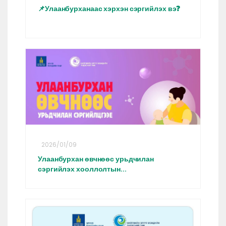
📌Улаанбурханаас хэрхэн сэргийлэх вэ❓
2026/01/09
Улаанбурхан өвчнөөс урьдчилан
сэргийлэх хооллолтын...