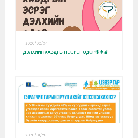
2026/02/04
ДЭЛХИЙН ХАВДРЫН ЭСРЭГ ӨДӨР🎯👩‍🔬
2026/01/28