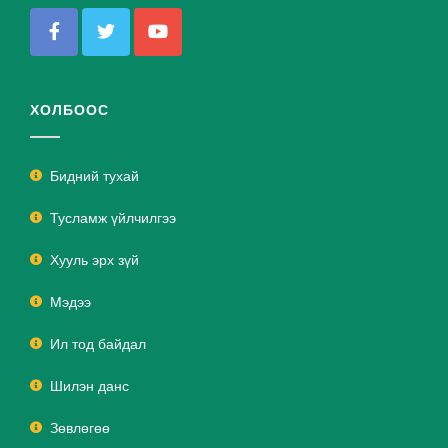
ХОЛБООС
Бидний тухай
Тусламж үйлчилгээ
Хууль эрх зүй
Мэдээ
Ил тод байдал
Шилэн данс
Зөвлөгөө