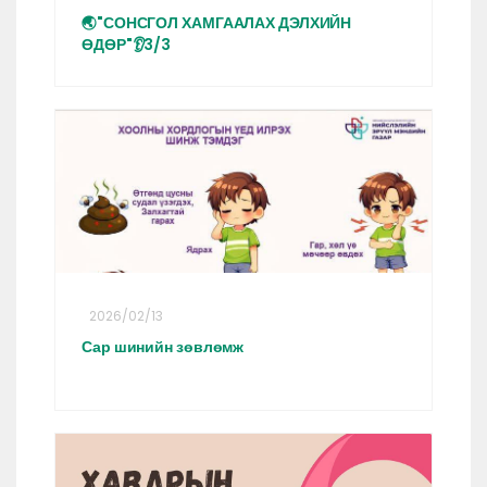
🌏"СОНСГОЛ ХАМГААЛАХ ДЭЛХИЙН
ӨДӨР"👂3/3
2026/02/13
Сар шинийн зөвлөмж