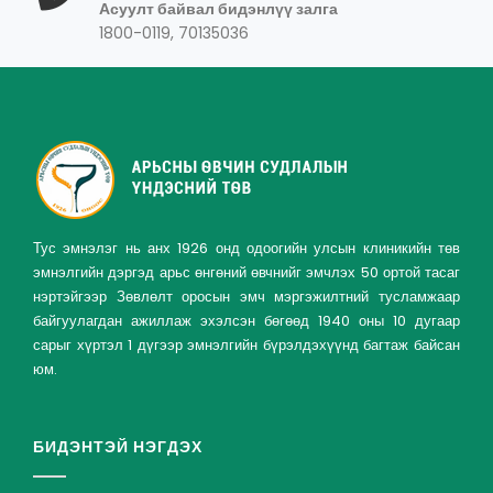
Асуулт байвал бидэнлүү залга
1800-0119, 70135036
Тус эмнэлэг нь анх 1926 онд одоогийн улсын клиникийн төв
эмнэлгийн дэргэд арьс өнгөний өвчнийг эмчлэх 50 ортой тасаг
нэртэйгээр Зөвлөлт оросын эмч мэргэжилтний тусламжаар
байгуулагдан ажиллаж эхэлсэн бөгөөд 1940 оны 10 дугаар
сарыг хүртэл 1 дүгээр эмнэлгийн бүрэлдэхүүнд багтаж байсан
юм.
БИДЭНТЭЙ НЭГДЭХ