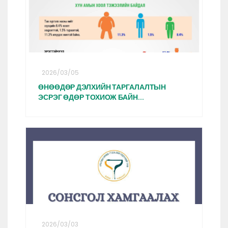
2026/03/05
ӨНӨӨДӨР ДЭЛХИЙН ТАРГАЛАЛТЫН
ЭСРЭГ ӨДӨР ТОХИОЖ БАЙН...
2026/03/03