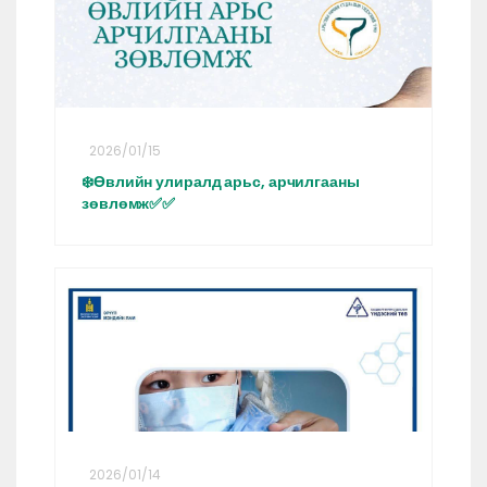
2026/01/15
❄️Өвлийн улиралд арьс, арчилгааны
зөвлөмж✅✅
2026/01/14