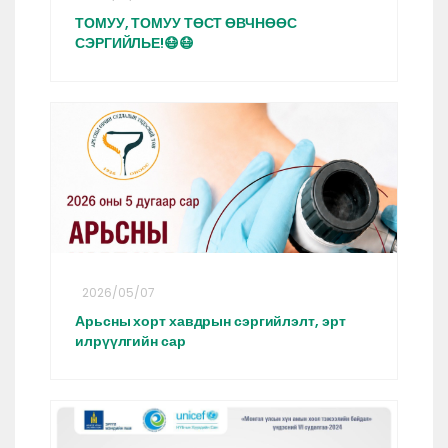
ТОМУУ, ТОМУУ ТӨСТ ӨВЧНӨӨС
СЭРГИЙЛЬЕ!😷😷
2026/05/07
Арьсны хорт хавдрын сэргийлэлт, эрт
илрүүлгийн сар