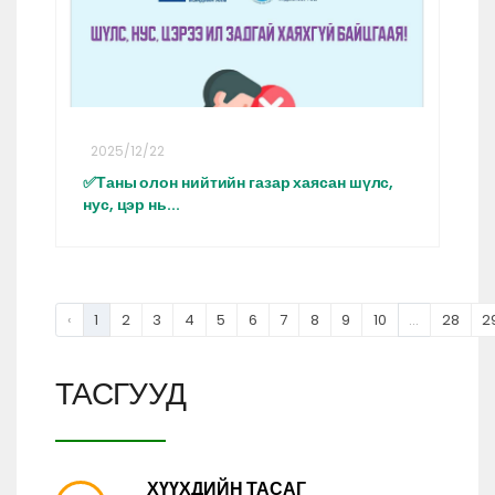
2025/12/22
✅Таны олон нийтийн газар хаясан шүлс,
нус, цэр нь...
‹
1
2
3
4
5
6
7
8
9
10
...
28
2
ТАСГУУД
ХҮҮХДИЙН ТАСАГ