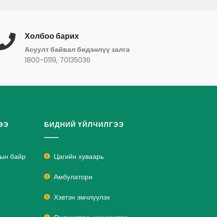
Холбоо барих
Асуулт байвал бидэнлүү залга
1800-0119, 70135036
ЭЭ
БИДНИЙ ҮЙЛЧИЛГЭЭ
лын байр
Цагийн хуваарь
Амбулатори
Хэвтэн эмчлүүлэх