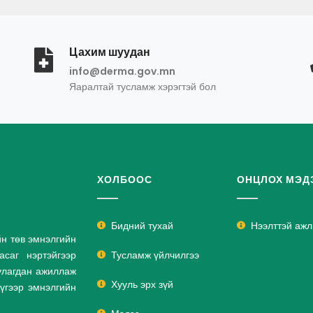
Цахим шуудан
info@derma.gov.mn
Яаралтай тусламж хэрэгтэй бол
ХОЛБООС
ОНЦЛОХ МЭД
Бидний тухай
Нээлттэй аж
йн төв эмнэлгийн
саг нэртэйгээр
Тусламж үйлчилгээ
улагдан ажиллаж
Хууль эрх зүй
дүгээр эмнэлгийн