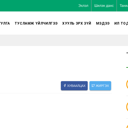
Эхлэл
Шилэн данс
Тани
УЛГА
ТУСЛАМЖ ҮЙЛЧИЛГЭЭ
ХУУЛЬ ЭРХ ЗҮЙ
МЭДЭЭ
ИЛ ТО
ХУВААЛЦАХ
ЖИРГЭХ