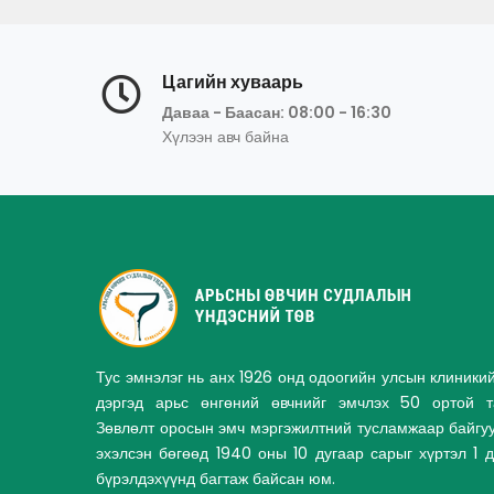
Цагийн хуваарь
Даваа - Баасан: 08:00 - 16:30
Хүлээн авч байна
Тус эмнэлэг нь анх 1926 онд одоогийн улсын клиники
дэргэд арьс өнгөний өвчнийг эмчлэх 50 ортой та
Зөвлөлт оросын эмч мэргэжилтний тусламжаар байгу
эхэлсэн бөгөөд 1940 оны 10 дугаар сарыг хүртэл 1 
бүрэлдэхүүнд багтаж байсан юм.