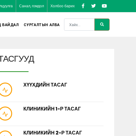
лцуулга
Санал, гомдол
Холбоо барих
Д БАЙДАЛ
СУРГАЛТЫН АЛБА
ТАСГУУД
ХҮҮХДИЙН ТАСАГ
КЛИНИКИЙН 1-Р ТАСАГ
КЛИНИКИЙН 2-Р ТАСАГ