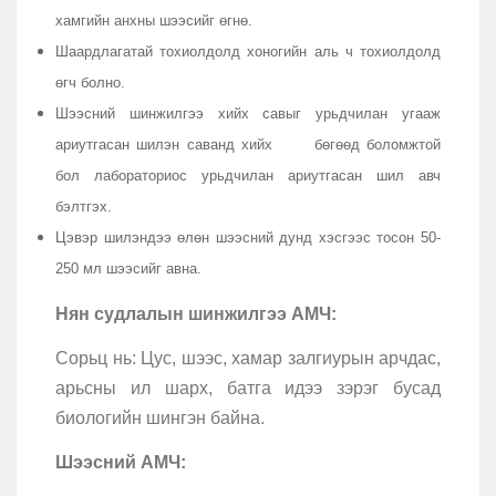
хамгийн анхны шээсийг өгнө.
Шаардлагатай тохиолдолд хоногийн аль ч тохиолдолд
өгч болно.
Шээсний шинжилгээ хийх савыг урьдчилан угааж
ариутгасан шилэн саванд хийх бөгөөд боломжтой
бол лабораториос урьдчилан ариутгасан шил авч
бэлтгэх.
Цэвэр шилэндээ өлөн шээсний дунд хэсгээс тосон 50-
250 мл шээсийг авна.
Нян судлалын шинжилгээ АМЧ:
Сорьц нь: Цус, шээс, хамар залгиурын арчдас,
арьсны ил шарх, батга идээ зэрэг бусад
биологийн шингэн байна.
Шээсний АМЧ: