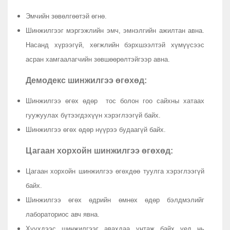
Эмчийн зөвөлгөөтэй өгнө.
Шинжилгээг мэргэжлийн эмч, эмнэлгийн ажилтан авна.
Насанд хүрээгүй, хөгжлийн бэрхшээлтэй хүмүүсээс
асран хамгаалагчийн зөвшөөрөлтэйгээр авна.
Демодекс шинжилгээ өгөхөд:
Шинжилгээ өгөх өдөр тос болон гоо сайхны хатаах
гуужуулах бүтээгдэхүүн хэрэглээгүй байх.
Шинжилгээ өгөх өдөр нүүрээ будаагүй байх.
Цагаан хорхойн шинжилгээ өгөхөд:
Цагаан хорхойн шинжилгээ өгөхдөө туулга хэрэглээгүй
байх.
Шинжилгээ өгөх өдрийн өмнөх өдөр бэлдмэлийг
лабораториос авч явна.
Хүүхдээс шинжилгээг авахдаа унтаж байх үед нь