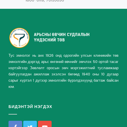
1800-0119, 70135036
Тус эмнэлэг нь анх 1926 онд одоогийн улсын клиникийн төв
эмнэлгийн дэргэд арьс өнгөний өвчнийг эмчлэх 50 ортой тасаг
нэртэйгээр Зөвлөлт оросын эмч мэргэжилтний тусламжаар
байгуулагдан ажиллаж эхэлсэн бөгөөд 1940 оны 10 дугаар
сарыг хүртэл 1 дүгээр эмнэлгийн бүрэлдэхүүнд багтаж байсан
юм.
БИДЭНТЭЙ НЭГДЭХ