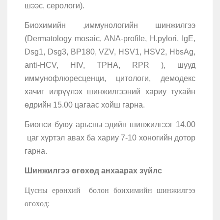
шээс, серологи).
Биохимийн ,иммунологийн шинжилгээ
(Dermatology mosaic, ANA-profile, H.pylori, IgE,
Dsg1, Dsg3, BP180, VZV, HSV1, HSV2, HbsAg,
anti-HCV, НIV, TPHA, RPR ), шууд
иммунофлюресценци, цитологи, демодекс
хачиг илрүүлэх шинжилгээний хариу тухайн
өдрийн 15.00 цагаас хойш гарна.
Биопси буюу арьсны эдийн шинжилгээг 14.00
цаг хүртэл авах ба хариу 7-10 хоногийн дотор
гарна.
Шинжилгээ өгөхөд анхаарах зүйлс
Цусны ерөнхий болон боихимийн шинжилгээ
өгөхөд: