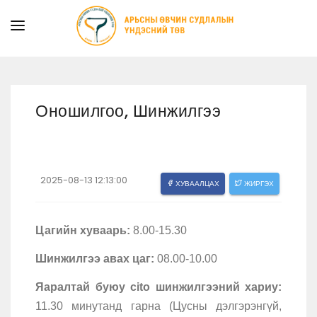
ТАНИЛЦУУЛГА
ТУСЛАМЖ ҮЙЛЧИЛГЭЭ
Оношилгоо, Шинжилгээ
ХУУЛЬ ЭРХ ЗҮЙ
МЭДЭЭ
ИЛ ТОД БАЙДАЛ
2025-08-13 12:13:00
ХУВААЛЦАХ
ЖИРГЭХ
СУРГАЛТЫН АЛБА
Цагийн хуваарь:
8.00-15.30
Шинжилгээ авах цаг:
08.00-10.00
Яаралтай буюу cito шинжилгээний хариу:
11.30 минутанд гарна (Цусны дэлгэрэнгүй,