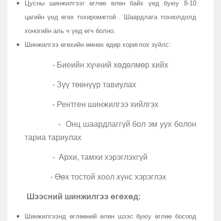
Цусны шинжилгээг өглөө өлөн байх үед буюу 8-10
цагийн үед өгөх тохиромжтой . Шаардлага тохиолдолд
хоногийн аль ч үед өгч болно.
Шинжилгээ өгөхийн өмнөх өдөр хориглох зүйлс:
- Биеийн хүчний хөдөлмөр хийх
- Зүү төөнүүр тавиулах
- Рентген шинжилгээ хийлгэх
- Онц шаардлаггүй бол эм уух болон
тариа тариулах
- Архи, тамхи хэрэглэхгүй
- Өөх тостой хоол хүнс хэрэглэх
Шээсний шинжилгээ өгөхөд:
Шинжилгээнд өглөөний өлөн шээс буюу өглөө босоод