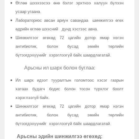
Өглөө шээхээсээ өнө бэлэг эрхтнээ халуун бүлээн
усаар угаана.
Лабораториос авсан ариун савандаа шинжилгээ өгөх
өдрийн өглөө шээсний дунд хэсгээс авна.
Шинжилгээг өгөхөд 72 цагийн дотор ямар нэгэн
антибиотик, болон бусад эмийн төрлийн
бүтээгдэхүүнийг хэрэглээгүй байх шаардлагатай.
Арьсны ил шарх болон буглаа:
Ил шарх идээт тууралтын голомтоос хэсэг газрын
хатаах будагч бодис болон тосон түрхлэг боолт
хэрэглээгүй байх.
Шинжилгээг өгөхөд 72 цагийн дотор ямар нэгэн
антибиотик, болон бусад эмийн төрлийн
бүтээгдэхүүнийг хэрэглээгүй байх шаардлагатай.
Арьсны эдийн шинжилгээ өгөхөд: