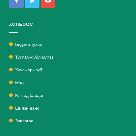
ХОЛБООС
Бидний тухай
Тусламж үйлчилгээ
Хууль эрх зүй
Мэдээ
Ил тод байдал
Шилэн данс
Зөвлөгөө