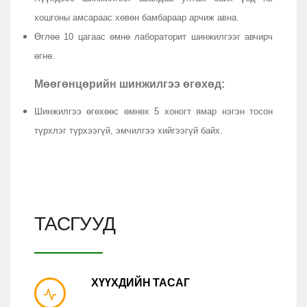
хошгоны амсараас хөвөн бамбараар арчиж авна.
Өглөө 10 цагаас өмнө лабораторит шинжилгээг авчирч
өгнө.
Мөөгөнцөрийн шинжилгээ өгөхөд:
Шинжилгээ өгөхөөс өмнөх 5 хоногт ямар нэгэн тосон
түрхлэг түрхээгүй, эмчилгээ хийгээгүй байх.
ТАСГУУД
ХҮҮХДИЙН ТАСАГ