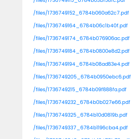
/files/1736749115_6784b03b158fc.pdf
/files/1736749152_6784b060a62c7.pdf
/files/1736749164_6784b06c1b40f.pdf
/files/1736749174_6784b076906ac.pdf
/files/1736749184_6784b0800e8d2.pdf
/files/1736749194_6784b08ad83e4.pdf
/files/1736749205_6784b0950ebc6.pdf
/files/1736749215_6784b09f888fa.pdf
/files/1736749232_6784b0b027e66.pdf
/files/1736749325_6784b10d0819b.pdf
/files/1736749337_6784b1196cba4.pdf