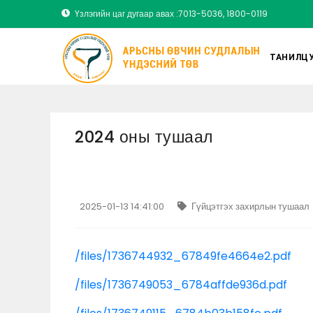
Үзлэгийн цаг дугаар авах :7013-5036, 1800-0119
ТАНИЛЦУ
2024 оны тушаал
2025-01-13 14:41:00
Гүйцэтгэх захирлын тушаал
/files/1736744932_67849fe4664e2.pdf
/files/1736749053_6784affde936d.pdf