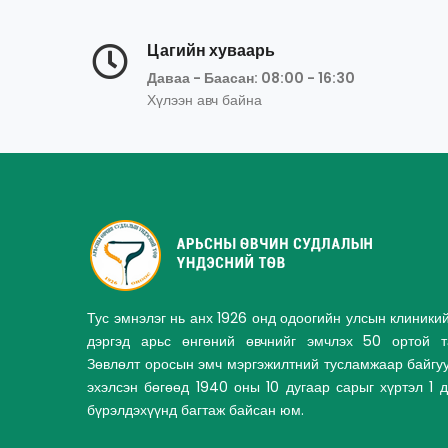
Цагийн хуваарь
Даваа - Баасан: 08:00 - 16:30
Хүлээн авч байна
Тус эмнэлэг нь анх 1926 онд одоогийн улсын клиники
дэргэд арьс өнгөний өвчнийг эмчлэх 50 ортой та
Зөвлөлт оросын эмч мэргэжилтний тусламжаар байгу
эхэлсэн бөгөөд 1940 оны 10 дугаар сарыг хүртэл 1 
бүрэлдэхүүнд багтаж байсан юм.