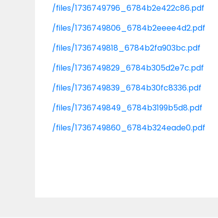
/files/1736749796_6784b2e422c86.pdf
/files/1736749806_6784b2eeee4d2.pdf
/files/1736749818_6784b2fa903bc.pdf
/files/1736749829_6784b305d2e7c.pdf
/files/1736749839_6784b30fc8336.pdf
/files/1736749849_6784b3199b5d8.pdf
/files/1736749860_6784b324eade0.pdf