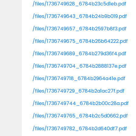
/files/1736749628_6784b23c5d1eb.pdf
/files/1736749643_6784b24b9b019.pdf
/files/1736749657_6784b2597b8f3.pdf
/files/1736749675_6784b26b64222.pdf
/files/1736749689_6784b279d36f4.pdf
/files/1736749704_6784b2888137e.pdf
/files/1736749718_6784b2964a41e.pdf
/files/1736749729_6784b2a1ac27f.pdf
/files/1736749744_6784b2b00c28a.pdf
/files/1736749765_6784b2c5d0662.pdf
/files/1736749782_6784b2d640df7.pdf