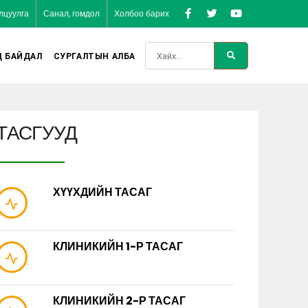
лцуулга
Санал, гомдол
Холбоо барих
Д БАЙДАЛ
СУРГАЛТЫН АЛБА
ТАСГУУД
ХҮҮХДИЙН ТАСАГ
КЛИНИКИЙН 1-Р ТАСАГ
КЛИНИКИЙН 2-Р ТАСАГ