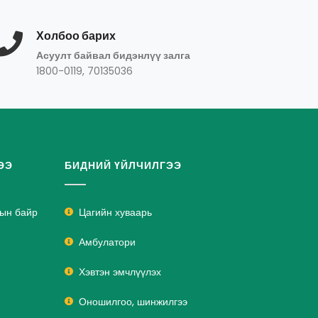
Холбоо барих
Асуулт байвал бидэнлүү залга
1800-0119, 70135036
ЭЭ
БИДНИЙ ҮЙЛЧИЛГЭЭ
лын байр
Цагийн хуваарь
Амбулатори
Хэвтэн эмчлүүлэх
Оношилгоо, шинжилгээ