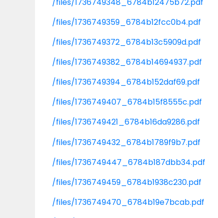
/files/1736749348_6784b12475b72.pdf
/files/1736749359_6784b12fcc0b4.pdf
/files/1736749372_6784b13c5909d.pdf
/files/1736749382_6784b14694937.pdf
/files/1736749394_6784b152daf69.pdf
/files/1736749407_6784b15f8555c.pdf
/files/1736749421_6784b16da9286.pdf
/files/1736749432_6784b1789f9b7.pdf
/files/1736749447_6784b187dbb34.pdf
/files/1736749459_6784b1938c230.pdf
/files/1736749470_6784b19e7bcab.pdf