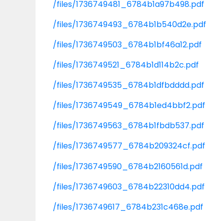
/files/1736749481_6784b1a97b498.pdf
/files/1736749493_6784b1b540d2e.pdf
/files/1736749503_6784b1bf46a12.pdf
/files/1736749521_6784b1d114b2c.pdf
/files/1736749535_6784b1dfbdddd.pdf
/files/1736749549_6784b1ed4bbf2.pdf
/files/1736749563_6784b1fbdb537.pdf
/files/1736749577_6784b209324cf.pdf
/files/1736749590_6784b2160561d.pdf
/files/1736749603_6784b22310dd4.pdf
/files/1736749617_6784b231c468e.pdf