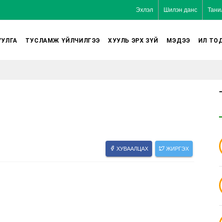
Эхлэл
Шилэн данс
Тани
УЛГА
ТУСЛАМЖ ҮЙЛЧИЛГЭЭ
ХУУЛЬ ЭРХ ЗҮЙ
МЭДЭЭ
ИЛ ТО
ХУВААЛЦАХ
ЖИРГЭХ