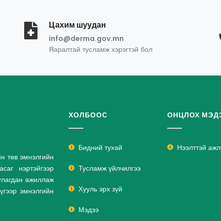
Цахим шуудан
info@derma.gov.mn
Яаралтай тусламж хэрэгтэй бол
ХОЛБООС
ОНЦЛОХ МЭД
Бидний тухай
Нээлттэй аж
йн төв эмнэлгийн
саг нэртэйгээр
Тусламж үйлчилгээ
улагдан ажиллаж
Хууль эрх зүй
дүгээр эмнэлгийн
Мэдээ