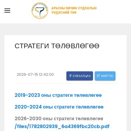
ТАНИЛЦУУЛГА
ТУСЛАМЖ ҮЙЛЧИЛГЭЭ
СТРАТЕГИ ТӨЛӨВЛӨГӨӨ
ХУУЛЬ ЭРХ ЗҮЙ
МЭДЭЭ
ИЛ ТОД БАЙДАЛ
2026-07-15 12:42:00
ХУВААЛЦАХ
ЖИРГЭХ
СУРГАЛТЫН АЛБА
2019-2023 оны стратеги төлөвлөгөө
2020-2024 оны стратеги төлөвлөгөө
2026-2030 оны стратеги төлөвлөгөө
/files/1782802939_6a4369fbc20cb.pdf