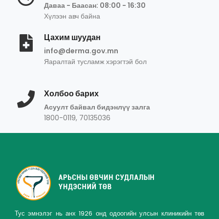
Даваа - Баасан: 08:00 - 16:30
Хүлээн авч байна
Цахим шуудан
info@derma.gov.mn
Яаралтай тусламж хэрэгтэй бол
Холбоо барих
Асуулт байвал бидэнлүү залга
1800-0119, 70135036
Тус эмнэлэг нь анх 1926 онд одоогийн улсын клиникийн төв