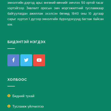
эмнэлгийн дэргэд арьс өнгөний өвчнийг эмчлэх 50 ортой тасаг
нэртэйгээр Зөвлөлт оросын эмч мэргэжилтний тусламжаар
байгуулагдан ажиллаж эхэлсэн бөгөөд 1940 оны 10 дугаар
сарыг хүртэл 1 дүгээр эмнэлгийн бүрэлдэхүүнд багтаж байсан
юм.
БИДЭНТЭЙ НЭГДЭХ
ХОЛБООС
Бидний тухай
Тусламж үйлчилгээ