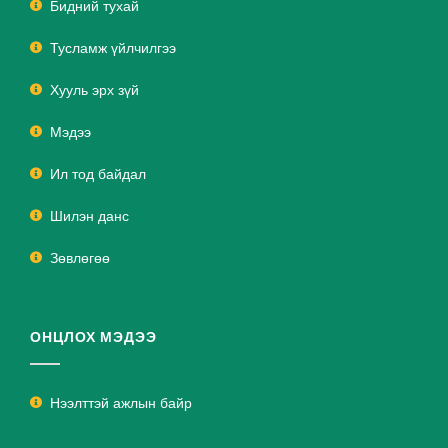
Бидний тухай
Тусламж үйлчилгээ
Хууль эрх зүй
Мэдээ
Ил тод байдал
Шилэн данс
Зөвлөгөө
ОНЦЛОХ МЭДЭЭ
Нээлттэй ажлын байр