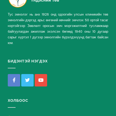
Тус эмнэлэг нь анх 1926 онд одоогийн улсын клиникийн төв
эмнэлгийн дэргэд арьс өнгөний өвчнийг эмчлэх 50 ортой тасаг
нэртэйгээр Зөвлөлт оросын эмч мэргэжилтний тусламжаар
байгуулагдан ажиллаж эхэлсэн бөгөөд 1940 оны 10 дугаар
сарыг хүртэл 1 дүгээр эмнэлгийн бүрэлдэхүүнд багтаж байсан
юм.
БИДЭНТЭЙ НЭГДЭХ
ХОЛБООС