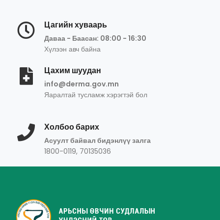
Цагийн хуваарь
Даваа - Баасан: 08:00 - 16:30
Хүлээн авч байна
Цахим шуудан
info@derma.gov.mn
Яаралтай тусламж хэрэгтэй бол
Холбоо барих
Асуулт байвал бидэнлүү залга
1800-0119, 70135036