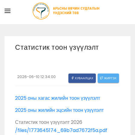
ТАНИЛЦУУЛГА
ТУСЛАМЖ ҮЙЛЧИЛГЭЭ
Статистик тоон үзүүлэлт
ХУУЛЬ ЭРХ ЗҮЙ
МЭДЭЭ
ИЛ ТОД БАЙДАЛ
2026-06-10 12:34:00
ХУВААЛЦАХ
ЖИРГЭХ
СУРГАЛТЫН АЛБА
2025 оны хагас жилийн тоон үзүүлэлт
2025 оны жилийн эцсийн тоон үзүүлэлт
Статистик тоон үзүүлэлт 2026
/files/1773645174_69b7ad7672f5a.pdf