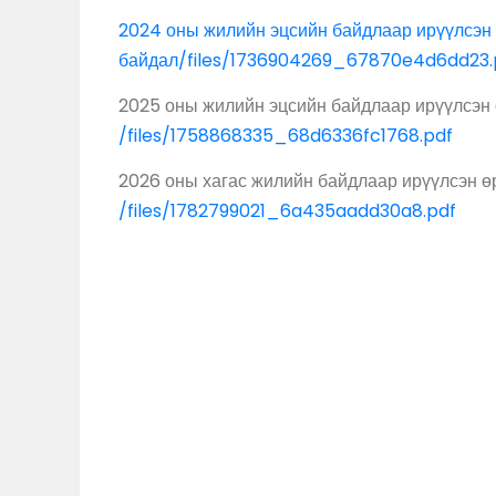
2024 оны жилийн эцсийн байдлаар ирүүлсэн
байдал
/files/1736904269_67870e4d6dd23.
2025 оны жилийн эцсийн байдлаар ирүүлсэн
/files/1758868335_68d6336fc1768.pdf
2026 оны хагас жилийн байдлаар ирүүлсэн ө
/files/1782799021_6a435aadd30a8.pdf