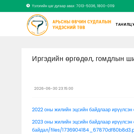
Үзлэгийн цаг дугаар авах :7013-5036, 1800-0119
ТАНИЛЦУ
Иргэдийн өргөдөл, гомдлын ш
2026-06-30 23:15:00
2022 оны жилийн эцсийн байдлаар ирүүлсэн
2023 оны жилийн эцсийн байдлаар ирүүлсэн
байдал
/files/1736904184_67870df80b8d3.