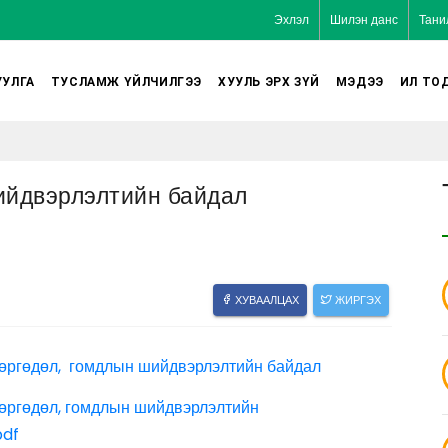
Эхлэл
Шилэн данс
Тани
УЛГА
ТУСЛАМЖ ҮЙЛЧИЛГЭЭ
ХУУЛЬ ЭРХ ЗҮЙ
МЭДЭЭ
ИЛ ТО
ийдвэрлэлтийн байдал
ХУВААЛЦАХ
ЖИРГЭХ
 өргөдөл, гомдлын шийдвэрлэлтийн байдал
 өргөдөл, гомдлын шийдвэрлэлтийн
pdf