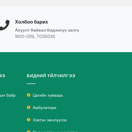
Холбоо барих
Асуулт байвал бидэнлүү залга
1800-0119, 70135036
ЭЭ
БИДНИЙ ҮЙЛЧИЛГЭЭ
лын байр
Цагийн хуваарь
Амбулатори
Хэвтэн эмчлүүлэх