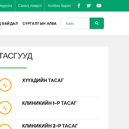
лцуулга
Санал, гомдол
Холбоо барих
Д БАЙДАЛ
СУРГАЛТЫН АЛБА
ТАСГУУД
ХҮҮХДИЙН ТАСАГ
КЛИНИКИЙН 1-Р ТАСАГ
КЛИНИКИЙН 2-Р ТАСАГ