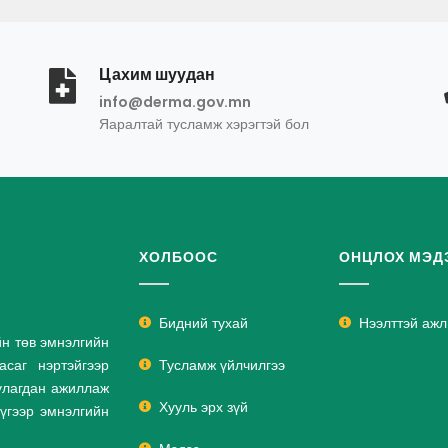
Цахим шуудан
info@derma.gov.mn
Яаралтай тусламж хэрэгтэй бол
ХОЛБООС
ОНЦЛОХ МЭД
Бидний тухай
Нээлттэй аж
йн төв эмнэлгийн
саг нэртэйгээр
Тусламж үйлчилгээ
улагдан ажиллаж
Хууль эрх зүй
дүгээр эмнэлгийн