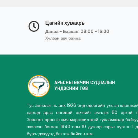
Цагийн хуваарь
Даваа - Баасан: 08:00 - 16:30
Хүлээн авч байна
Тус эмнэлэг нь анх 1926 онд одоогийн улсын клиники
дэргэд арьс өнгөний өвчнийг эмчлэх 50 ортой та
Зөвлөлт оросын эмч мэргэжилтний тусламжаар байгу
эхэлсэн бөгөөд 1940 оны 10 дугаар сарыг хүртэл 1 
бүрэлдэхүүнд багтаж байсан юм.