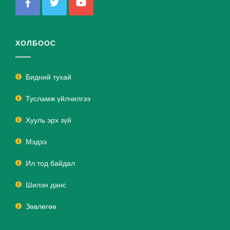
ХОЛБООС
Бидний тухай
Тусламж үйлчилгээ
Хууль эрх зүй
Мэдээ
Ил тод байдал
Шилэн данс
Зөвлөгөө