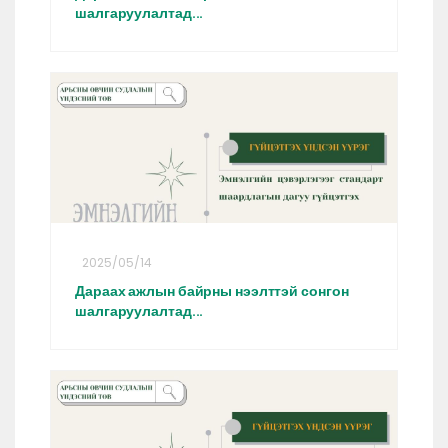
шалгаруулалтад...
2025/05/14
Дараах ажлын байрны нээлттэй сонгон
шалгаруулалтад...