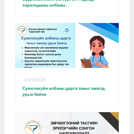
харилцааны албаны...
2026/05/25
Сувилахуйн албаны дарга таныг ажилд
урьж байна