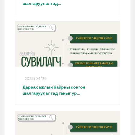
шалгаруулалтад...
2025/04/29
Дараах ажлын байрны сонгон
шалгаруулалтад таныг ур...