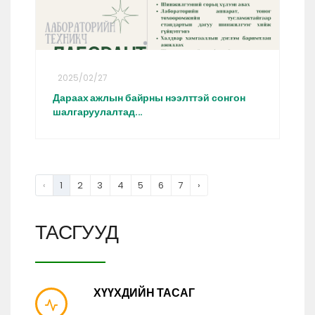
2025/02/27
Дараах ажлын байрны нээлттэй сонгон
шалгаруулалтад...
‹
1
2
3
4
5
6
7
›
ТАСГУУД
ХҮҮХДИЙН ТАСАГ