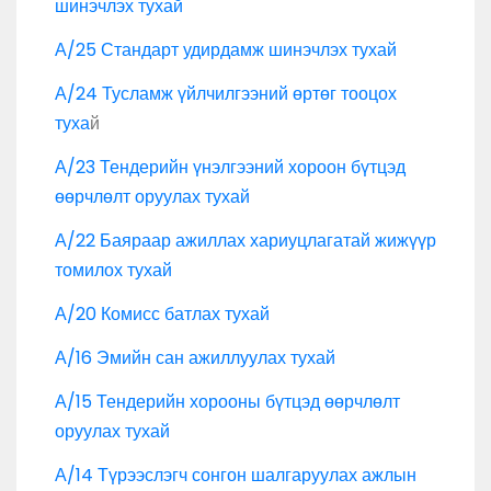
шинэчлэх тухай
А/25 Стандарт удирдамж шинэчлэх тухай
А/24 Тусламж үйлчилгээний өртөг тооцох
туха
й
А/23 Тендерийн үнэлгээний хороон бүтцэд
өөрчлөлт оруулах тухай
А/22 Баяраар ажиллах хариуцлагатай жижүүр
томилох тухай
А/20 Комисс батлах тухай
А/16 Эмийн сан ажиллуулах тухай
А/15 Тендерийн хорооны бүтцэд өөрчлөлт
оруулах тухай
А/14 Түрээслэгч сонгон шалгаруулах ажлын