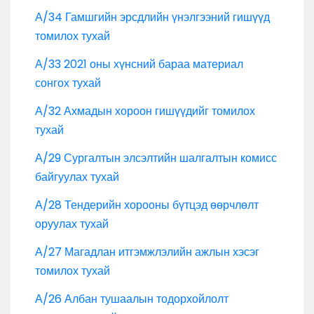
А/34 Гамшгийн эрсдлийн үнэлгээний гишүүд
томилох тухай
А/33 2021 оны хүнсний бараа материал
сонгох тухай
А/32 Ахмадын хороон гишүүдийг томилох
тухай
А/29 Сургалтын элсэлтийн шалгалтын комисс
байгуулах тухай
А/28 Тендерийн хорооны бүтцэд өөрчлөлт
оруулах тухай
А/27 Магадлан итгэмжлэлийн ажлын хэсэг
томилох тухай
А/26 Албан тушаалын тодорхойлолт