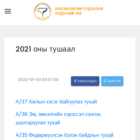
ТАНИЛЦУУЛГА
ТУСЛАМЖ ҮЙЛЧИЛГЭЭ
2021 оны тушаал
ХУУЛЬ ЭРХ ЗҮЙ
МЭДЭЭ
ИЛ ТОД БАЙДАЛ
2022-01-03 03:07:00
ХУВААЛЦАХ
ЖИРГЭХ
СУРГАЛТЫН АЛБА
А/37 Ажлын хэсэг байгуулах тухай
А/36 Эм, эмнэлгийн хэрэгсэл сонгон
шалгаруулах тухай
А/35 Өндөржүүлсэн бэлэн байдлын тухай