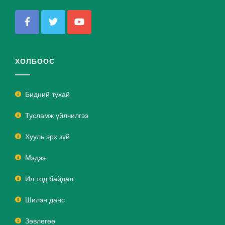
ХОЛБООС
Бидний тухай
Тусламж үйлчилгээ
Хууль эрх зүй
Мэдээ
Ил тод байдал
Шилэн данс
Зөвлөгөө