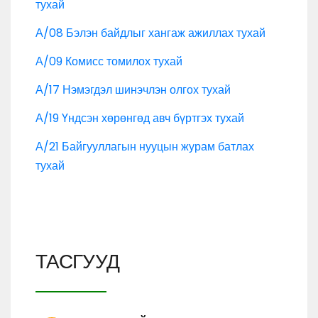
тухай
А/08 Бэлэн байдлыг хангаж ажиллах тухай
А/09 Комисс томилох тухай
А/17 Нэмэгдэл шинэчлэн олгох тухай
А/19 Үндсэн хөрөнгөд авч бүртгэх тухай
А/21 Байгууллагын нууцын журам батлах
тухай
ТАСГУУД