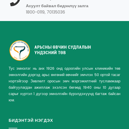
Асуулт байвал бидэнлүү залга
1800-0119, 70135036
Тус эмнэлэг нь анх 1926 онд одоогийн улсын клиникийн төв
эмнэлгийн дэргэд арьс өнгөний өвчнийг эмчлэх 50 ортой тасаг
нэртэйгээр Зөвлөлт оросын эмч мэргэжилтний тусламжаар
байгуулагдан ажиллаж эхэлсэн бөгөөд 1940 оны 10 дугаар
сарыг хүртэл 1 дүгээр эмнэлгийн бүрэлдэхүүнд багтаж байсан
юм.
БИДЭНТЭЙ НЭГДЭХ