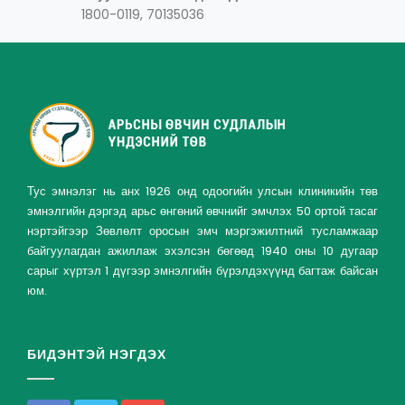
1800-0119, 70135036
Тус эмнэлэг нь анх 1926 онд одоогийн улсын клиникийн төв
эмнэлгийн дэргэд арьс өнгөний өвчнийг эмчлэх 50 ортой тасаг
нэртэйгээр Зөвлөлт оросын эмч мэргэжилтний тусламжаар
байгуулагдан ажиллаж эхэлсэн бөгөөд 1940 оны 10 дугаар
сарыг хүртэл 1 дүгээр эмнэлгийн бүрэлдэхүүнд багтаж байсан
юм.
БИДЭНТЭЙ НЭГДЭХ