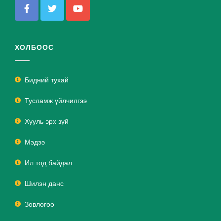
ХОЛБООС
Бидний тухай
Тусламж үйлчилгээ
Хууль эрх зүй
Мэдээ
Ил тод байдал
Шилэн данс
Зөвлөгөө