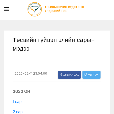
ТАНИЛЦУУЛГА
ТУСЛАМЖ ҮЙЛЧИЛГЭЭ
Төсвийн гүйцэтгэлийн сарын
ХУУЛЬ ЭРХ ЗҮЙ
мэдээ
МЭДЭЭ
ИЛ ТОД БАЙДАЛ
СУРГАЛТЫН АЛБА
2026-02-11 23:04:00
ХУВААЛЦАХ
ЖИРГЭХ
2022 ОН
1 сар
2 сар