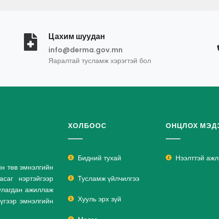
Цахим шуудан
info@derma.gov.mn
Яаралтай тусламж хэрэгтэй бол
ХОЛБООС
ОНЦЛОХ МЭД
Бидний тухай
Нээлттэй аж
йн төв эмнэлгийн
саг нэртэйгээр
Тусламж үйлчилгээ
улагдан ажиллаж
Хууль эрх зүй
дүгээр эмнэлгийн