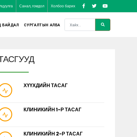
лцуулга
Санал, гомдол
Холбоо барих
Д БАЙДАЛ
СУРГАЛТЫН АЛБА
ТАСГУУД
ХҮҮХДИЙН ТАСАГ
КЛИНИКИЙН 1-Р ТАСАГ
КЛИНИКИЙН 2-Р ТАСАГ