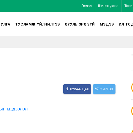
Эхлэл
Шилэн данс
Тани
УЛГА
ТУСЛАМЖ ҮЙЛЧИЛГЭЭ
ХУУЛЬ ЭРХ ЗҮЙ
МЭДЭЭ
ИЛ ТО
ХУВААЛЦАХ
ЖИРГЭХ
рын мэдээлэл