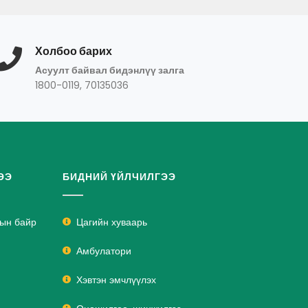
Холбоо барих
Асуулт байвал бидэнлүү залга
1800-0119, 70135036
ЭЭ
БИДНИЙ ҮЙЛЧИЛГЭЭ
лын байр
Цагийн хуваарь
Амбулатори
Хэвтэн эмчлүүлэх