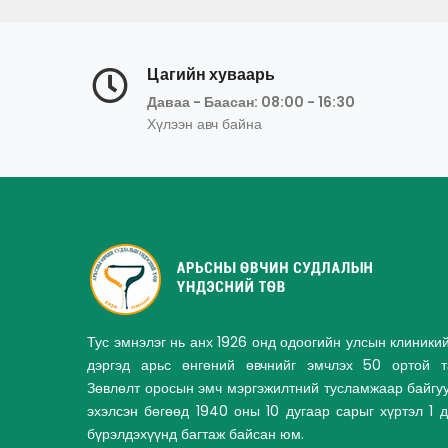
Цагийн хуваарь
Даваа - Баасан: 08:00 - 16:30
Хүлээн авч байна
Тус эмнэлэг нь анх 1926 онд одоогийн улсын клиники
дэргэд арьс өнгөний өвчнийг эмчлэх 50 ортой та
Зөвлөлт оросын эмч мэргэжилтний тусламжаар байгу
эхэлсэн бөгөөд 1940 оны 10 дугаар сарыг хүртэл 1 
бүрэлдэхүүнд багтаж байсан юм.