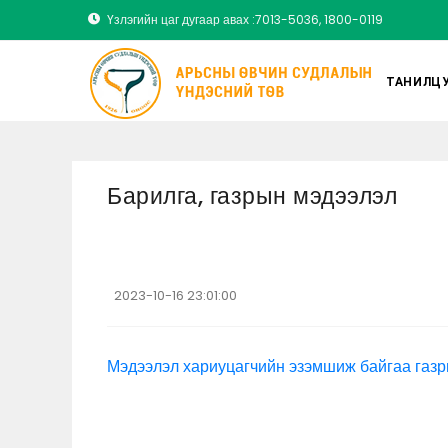
Үзлэгийн цаг дугаар авах :7013-5036, 1800-0119
ТАНИЛЦУ
Барилга, газрын мэдээлэл
2023-10-16 23:01:00
Мэдээлэл хариуцагчийн эзэмшиж байгаа газ