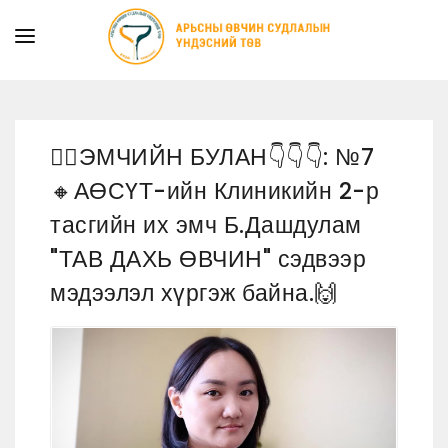
ТАНИЛЦУУЛГА
ТУСЛАМЖ ҮЙЛЧИЛГЭЭ
👩‍⚕️ЭМЧИЙН БУЛАН👇👇👇: №7
ХУУЛЬ ЭРХ ЗҮЙ
🔸АӨСҮТ-ийн Клиникийн 2-р
МЭДЭЭ
тасгийн их эмч Б.Дашдулам
ИЛ ТОД БАЙДАЛ
"ТАВ ДАХЬ ӨВЧИН" сэдвээр
СУРГАЛТЫН АЛБА
мэдээлэл хүргэж байна.🙌