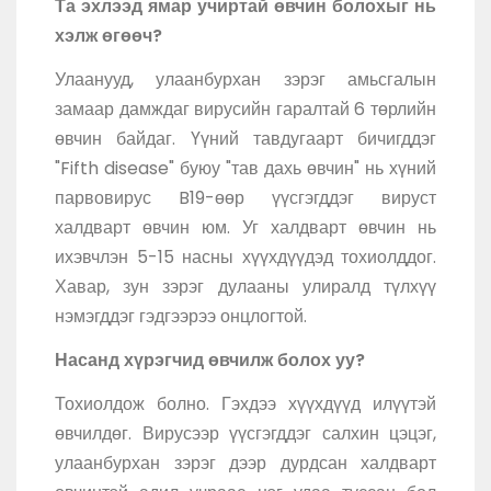
Та эхлээд ямар учиртай өвчин болохыг нь
хэлж өгөөч?
Улаанууд, улаанбурхан зэрэг амьсгалын
замаар дамждаг вирусийн гаралтай 6 төрлийн
өвчин байдаг. Үүний тавдугаарт бичигддэг
"Fifth disease" буюу "тав дахь өвчин" нь хүний
парвовирус B19-өөр үүсгэгддэг вируст
халдварт өвчин юм. Уг халдварт өвчин нь
ихэвчлэн 5-15 насны хүүхдүүдэд тохиолддог.
Хавар, зун зэрэг дулааны улиралд түлхүү
нэмэгддэг гэдгээрээ онцлогтой.
Насанд хүрэгчид өвчилж болох уу?
Тохиолдож болно. Гэхдээ хүүхдүүд илүүтэй
өвчилдөг. Вирусээр үүсгэгддэг салхин цэцэг,
улаанбурхан зэрэг дээр дурдсан халдварт