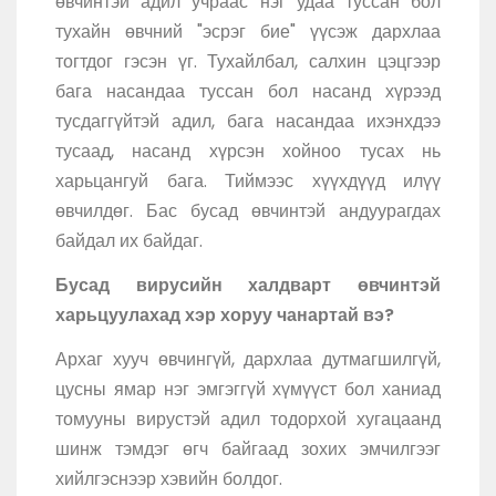
өвчинтэй адил учраас нэг удаа туссан бол
тухайн өвчний "эсрэг бие" үүсэж дархлаа
тогтдог гэсэн үг. Тухайлбал, салхин цэцгээр
бага насандаа туссан бол насанд хүрээд
тусдаггүйтэй адил, бага насандаа ихэнхдээ
тусаад, насанд хүрсэн хойноо тусах нь
харьцангуй бага. Тиймээс хүүхдүүд илүү
өвчилдөг. Бас бусад өвчинтэй андуурагдах
байдал их байдаг.
Бусад вирусийн халдварт өвчинтэй
харьцуулахад хэр хоруу чанартай вэ?
Архаг хууч өвчингүй, дархлаа дутмагшилгүй,
цусны ямар нэг эмгэггүй хүмүүст бол ханиад
томууны вирустэй адил тодорхой хугацаанд
шинж тэмдэг өгч байгаад зохих эмчилгээг
хийлгэснээр хэвийн болдог.