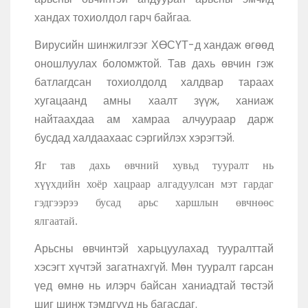
хандах тохиолдол гарч байгаа.
Вирусийн шинжилгээг ХӨСҮТ-д хандаж өгөөд
оношлуулах боломжтой. Тав дахь өвчин гэж
батлагдсан тохиолдолд халдвар тараах
хугацаанд амны хаалт зүүж, ханиаж
найтаахдаа ам хамраа алчуураар дарж
бусдад халдаахаас сэргийлэх хэрэгтэй.
Яг тав дахь өвчний хувьд тууралт нь
хүүхдийн хоёр хацраар алгадуулсан мэт гардаг
гэдгээрээ бусад арьс харшлын өвчнөөс
ялгаатай.
Арьсны өвчинтэй харьцуулахад тууралттай
хэсэгт хүчтэй загатнахгүй. Мөн тууралт гарсан
үед өмнө нь илэрч байсан ханиадтай төстэй
шиг шинж тэмдгүүд нь багасдаг.