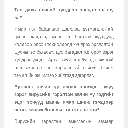
Тав дахь өвчний хүндрэл эрсдэл нь юу
вэ?
Ямар нэг байдлаар дархлаа дутмагшилтай,
цусны хавдар, цусны эс багатай хүүхдүүд
халдвар авсан тохиолдолд хүндрэх эрсдэлтэй.
Цусны эс багасах, цус багадалтад орох зэрэг
хүндрэл үүсдэг. Архаг хууч, өөр бусад өвчингүй
бол хүндрэх нь харьцангуй гайгүй. Шинж
тэмдгийн эмчилгээ хийлгээд эдгэрдэг.
Арьсны өвчин үү эсвэл ханиад томуу
зэрэг вирусийн гаралтай өвчин үү гэдгийг
эцэг эхчүүд маань ямар шинж тэмдгээр
ялгаж мэдэж болохыг та хэлж өгөөч?
Вирусийн гаралтай, амьсгалын замаар