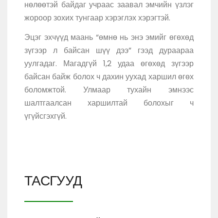
нөлөөтэй байдаг учраас заавал эмчийн үзлэг
жороор зохих тунгаар хэрэглэх хэрэгтэй.
Эцэг эхчүүд маань “өмнө нь энэ эмийг өгөхөд
зүгээр л байсан шүү дээ” гээд дураараа
уулгадаг. Магадгүй 1,2 удаа өгөхөд зүгээр
байсан байж болох ч дахин уухад харшил өгөх
боломжтой. Улмаар тухайн эмнээс
шалтгаалсан харшилтай болохыг ч
үгүйсгэхгүй.
ТАСГУУД