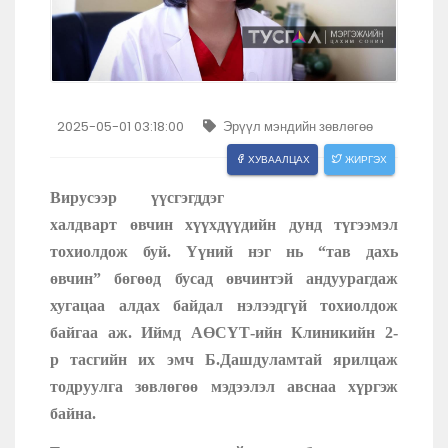
2025-05-01 03:18:00
Эрүүл мэндийн зөвлөгөө
ХУВААЛЦАХ
ЖИРГЭХ
Вирусээр үүсгэгддэг
халдварт өвчин хүүхдүүдийн дунд түгээмэл
тохиолдож буй. Үүний нэг нь “тав дахь
өвчин” бөгөөд бусад өвчинтэй андуурагдаж
хугацаа алдах байдал нэлээдгүй тохиолдож
байгаа аж. Иймд АӨСҮТ-ийн Клиникийн 2-
р тасгийн их эмч Б.Дашдуламтай ярилцаж
тодруулга зөвлөгөө мэдээлэл авснаа хүргэж
байна.