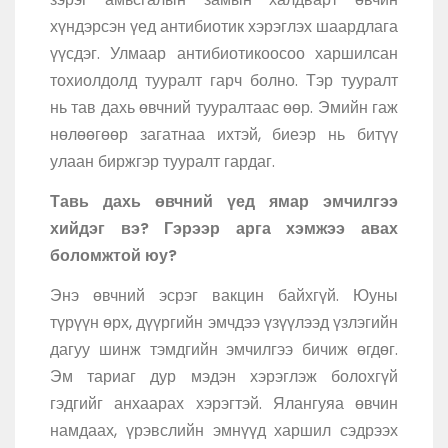
хүндэрсэн үед антибиотик хэрэглэх шаардлага
үүсдэг. Улмаар антибиотикоосоо харшилсан
тохиолдолд тууралт гарч болно. Тэр тууралт
нь тав дахь өвчний тууралтаас өөр. Эмийн гаж
нөлөөгөөр загатнаа ихтэй, биеэр нь битүү
улаан биржгэр тууралт гардаг.
Тавь дахь өвчний үед ямар эмчилгээ
хийдэг вэ? Гэрээр арга хэмжээ авах
боломжтой юу?
Энэ өвчний эсрэг вакцин байхгүй. Юуны
түрүүн өрх, дүүргийн эмчдээ үзүүлээд үзлэгийн
дагуу шинж тэмдгийн эмчилгээ бичиж өгдөг.
Эм тариаг дур мэдэн хэрэглэж болохгүй
гэдгийг анхаарах хэрэгтэй. Ялангуяа өвчин
намдаах, үрэвслийн эмнүүд харшил сэдрээх