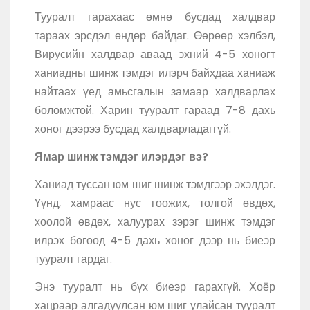
Тууралт гарахаас өмнө бусдад халдвар
тараах эрсдэл өндөр байдаг. Өөрөөр хэлбэл,
Вирусийн халдвар аваад эхний 4-5 хоногт
ханиадны шинж тэмдэг илэрч байхдаа ханиаж
найтаах үед амьсгалын замаар халдварлах
боломжтой. Харин тууралт гараад 7-8 дахь
хоног дээрээ бусдад халдварладаггүй.
Ямар шинж тэмдэг илэрдэг вэ?
Ханиад туссан юм шиг шинж тэмдгээр эхэлдэг.
Үүнд, хамраас нус гоожих, толгой өвдөх,
хоолой өвдөх, халуурах зэрэг шинж тэмдэг
илрэх бөгөөд 4-5 дахь хоног дээр нь биеэр
тууралт гардаг.
Энэ тууралт нь бүх биеэр гарахгүй. Хоёр
хацраар алгадуулсан юм шиг улайсан тууралт