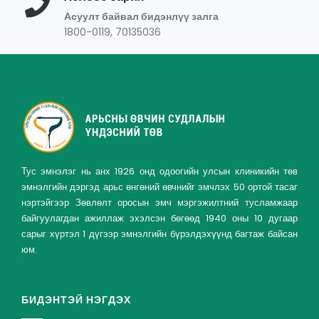
Асуулт байвал бидэнлүү залга
1800-0119, 70135036
Тус эмнэлэг нь анх 1926 онд одоогийн улсын клиникийн төв
эмнэлгийн дэргэд арьс өнгөний өвчнийг эмчлэх 50 ортой тасаг
нэртэйгээр Зөвлөлт оросын эмч мэргэжилтний тусламжаар
байгуулагдан ажиллаж эхэлсэн бөгөөд 1940 оны 10 дугаар
сарыг хүртэл 1 дүгээр эмнэлгийн бүрэлдэхүүнд багтаж байсан
юм.
БИДЭНТЭЙ НЭГДЭХ