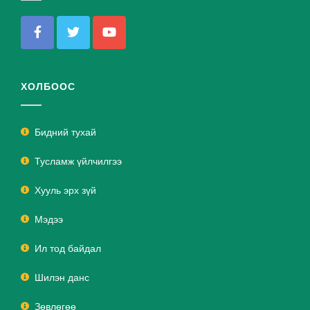
ХОЛБООС
Бидний тухай
Тусламж үйлчилгээ
Хууль эрх зүй
Мэдээ
Ил тод байдал
Шилэн данс
Зөвлөгөө