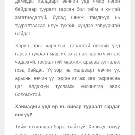
дамждаг халдварт өвчний үед ямар нэгэн
байдлаар тууралт гарсан бол тийм ч хүчтэй
загатнадаггүй, бусад шинж тэмдгүүд нь
тууралтаасаа илүү тухайн хүндээ зовуурьтай
байдаг.
Харин арьс харшлын гаралтай өвчний үед
гарсан тууралт маш их загатнаж, шөнө ч унтаж
чадахгүй, тасралтгүй маажиж арьсаа зулгалах
гээд байдаг. Үүгээр нь халдварт өвчин үү,
арьсны өвчин үү гэдгээ ялгаж зөв газраасаа
цаг алдахгүй тусламж үйлчилгээ авах
боломжтой.
Ханиадны үед ер нь биеэр тууралт гардаг
юм уу?
Тийм тохиолдол бараг байхгүй. Ханиад томуу
зэрэг амьсгалын замын халдварт өвчин