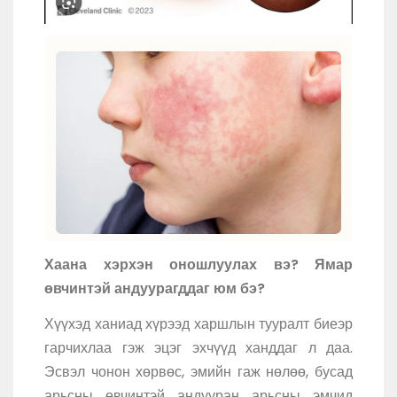
Хаана хэрхэн оношлуулах вэ? Ямар
өвчинтэй андуурагддаг юм бэ?
Хүүхэд ханиад хүрээд харшлын тууралт биеэр
гарчихлаа гэж эцэг эхчүүд ханддаг л даа.
Эсвэл чонон хөрвөс, эмийн гаж нөлөө, бусад
арьсны өвчинтэй андууран арьсны эмчид