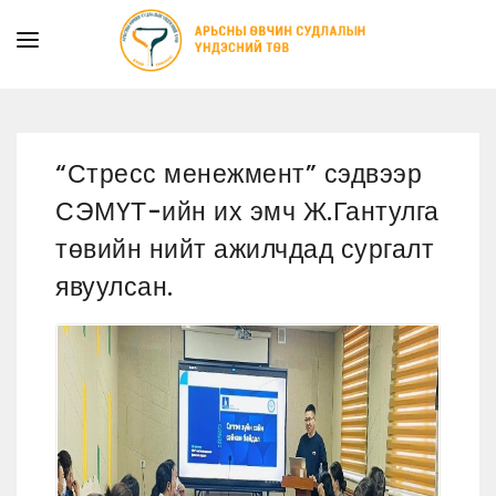
ТАНИЛЦУУЛГА
ТУСЛАМЖ ҮЙЛЧИЛГЭЭ
“Стресс менежмент” сэдвээр
ХУУЛЬ ЭРХ ЗҮЙ
СЭМҮТ-ийн их эмч Ж.Гантулга
МЭДЭЭ
төвийн нийт ажилчдад сургалт
ИЛ ТОД БАЙДАЛ
явуулсан.
СУРГАЛТЫН АЛБА