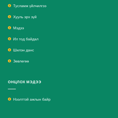
Тусламж үйлчилгээ
Хууль эрх зүй
Мэдээ
Ил тод байдал
Шилэн данс
Зөвлөгөө
ОНЦЛОХ МЭДЭЭ
Нээлттэй ажлын байр