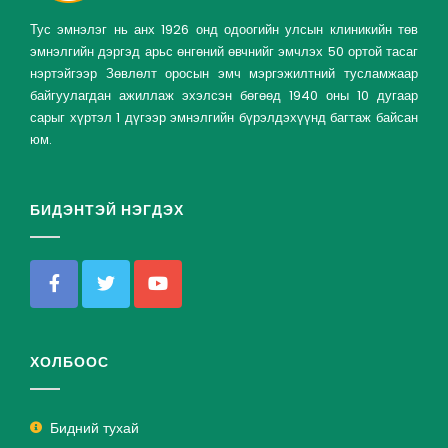
Тус эмнэлэг нь анх 1926 онд одоогийн улсын клиникийн төв
эмнэлгийн дэргэд арьс өнгөний өвчнийг эмчлэх 50 ортой тасаг
нэртэйгээр Зөвлөлт оросын эмч мэргэжилтний тусламжаар
байгуулагдан ажиллаж эхэлсэн бөгөөд 1940 оны 10 дугаар
сарыг хүртэл 1 дүгээр эмнэлгийн бүрэлдэхүүнд багтаж байсан
юм.
БИДЭНТЭЙ НЭГДЭХ
ХОЛБООС
Бидний тухай