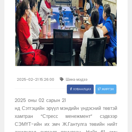
2025-02-21 15:26:00
Шинэ мэдээ
ХУВААЛЦАХ
ЖИРГЭХ
2025 оны 02 сарын 21
нд Сэтгэцийн эрүүл мэндийн үндэсний төвтэй
хамтран “Стресс менежмент” сэдвээр
СЭМҮТ-ийн их эмч Ж.Гантулга төвийн нийт