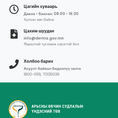
Цагийн хуваарь
Даваа - Баасан: 08:00 - 16:30
Хүлээн авч байна
Цахим шуудан
info@derma.gov.mn
Яаралтай тусламж хэрэгтэй бол
Холбоо барих
Асуулт байвал бидэнлүү залга
1800-0119, 70135036