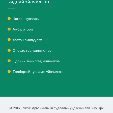
БИДНИЙ ҮЙЛЧИЛГЭЭ
Цагийн хуваарь
Амбулатори
Хэвтэн эмчлүүлэх
Оношилгоо, шинжилгээ
Өдрийн эмчилгээ, үйлчилгээ
Төлбөртэй тусламж үйлчилгээ
© 2015 - 2020 Арьсны өвчин судлалын үндэсний төв | бүх эрх