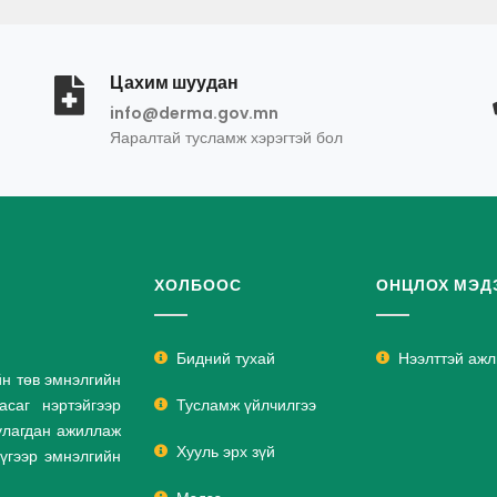
Цахим шуудан
info@derma.gov.mn
Яаралтай тусламж хэрэгтэй бол
ХОЛБООС
ОНЦЛОХ МЭД
Бидний тухай
Нээлттэй аж
йн төв эмнэлгийн
саг нэртэйгээр
Тусламж үйлчилгээ
улагдан ажиллаж
Хууль эрх зүй
дүгээр эмнэлгийн