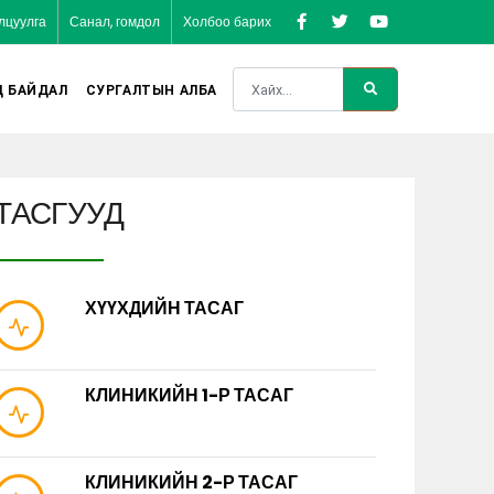
лцуулга
Санал, гомдол
Холбоо барих
Д БАЙДАЛ
СУРГАЛТЫН АЛБА
ТАСГУУД
ХҮҮХДИЙН ТАСАГ
КЛИНИКИЙН 1-Р ТАСАГ
КЛИНИКИЙН 2-Р ТАСАГ