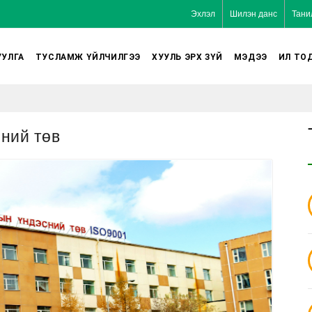
Эхлэл
Шилэн данс
Тани
УЛГА
ТУСЛАМЖ ҮЙЛЧИЛГЭЭ
ХУУЛЬ ЭРХ ЗҮЙ
МЭДЭЭ
ИЛ ТО
ний төв