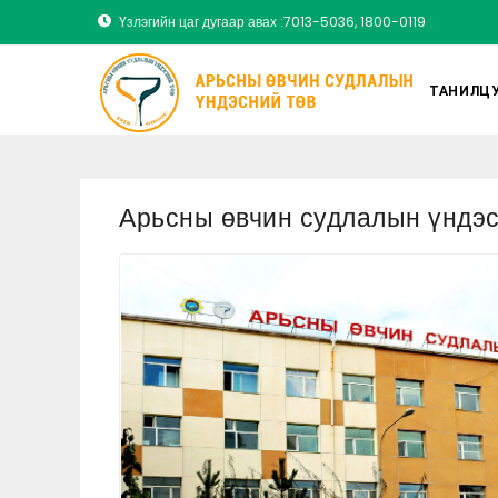
Үзлэгийн цаг дугаар авах :7013-5036, 1800-0119
ТАНИЛЦУ
Арьсны өвчин судлалын үндэс