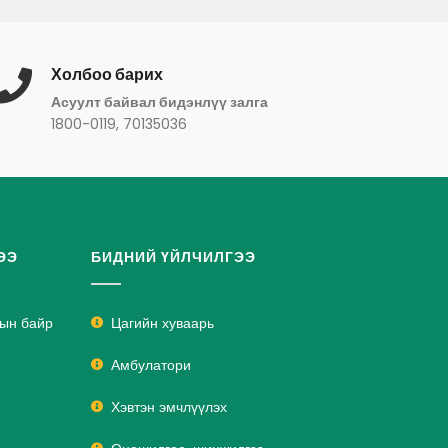
Холбоо барих
Асуулт байвал бидэнлүү залга
1800-0119, 70135036
ЭЭ
БИДНИЙ ҮЙЛЧИЛГЭЭ
лын байр
Цагийн хуваарь
Амбулатори
Хэвтэн эмчлүүлэх