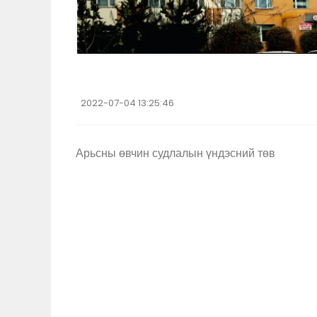
2022-07-04 13:25:46
Арьсны өвчин судлалын үндэсний төв