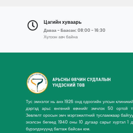
Цагийн хуваарь
Даваа - Баасан: 08:00 - 16:30
Хүлээн авч байна
Тус эмнэлэг нь анх 1926 онд одоогийн улсын клиники
дэргэд арьс өнгөний өвчнийг эмчлэх 50 ортой та
Зөвлөлт оросын эмч мэргэжилтний тусламжаар байгу
эхэлсэн бөгөөд 1940 оны 10 дугаар сарыг хүртэл 1 
бүрэлдэхүүнд багтаж байсан юм.