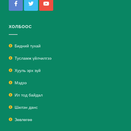
ХОЛБООС
Бидний тухай
Тусламж үйлчилгээ
Хууль эрх зүй
Мэдээ
Ил тод байдал
Шилэн данс
Зөвлөгөө