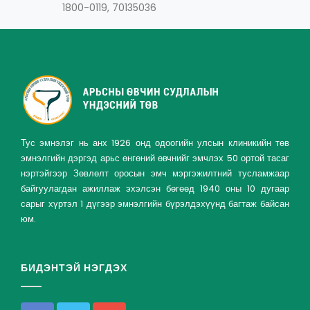
1800-0119, 70135036
Тус эмнэлэг нь анх 1926 онд одоогийн улсын клиникийн төв
эмнэлгийн дэргэд арьс өнгөний өвчнийг эмчлэх 50 ортой тасаг
нэртэйгээр Зөвлөлт оросын эмч мэргэжилтний тусламжаар
байгуулагдан ажиллаж эхэлсэн бөгөөд 1940 оны 10 дугаар
сарыг хүртэл 1 дүгээр эмнэлгийн бүрэлдэхүүнд багтаж байсан
юм.
БИДЭНТЭЙ НЭГДЭХ